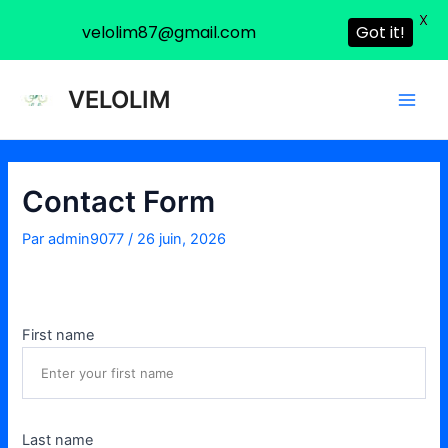
X
velolim87@gmail.com
Got it!
Aller
Navigation
Main
VELOLIM
au
des
Men
contenu
articles
Contact Form
Par
admin9077
/
26 juin, 2026
First name
Last name