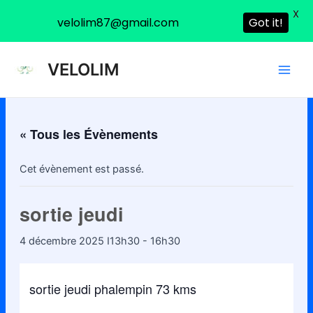
X
velolim87@gmail.com
Got it!
Aller
Main
VELOLIM
au
Men
contenu
« Tous les Évènements
Cet évènement est passé.
sortie jeudi
4 décembre 2025 I13h30
-
16h30
sortie jeudi phalempin 73 kms